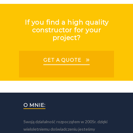
If you find a high quality
constructor for your
project?
GET A QUOTE
O MNIE:
Swoją działalność rozpocząłem w 2005r. dzięki
wieloletniemu doświadczeniu jesteśmy